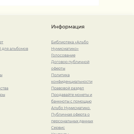
Информация
ет
Библиотека «Альбо
) для альбомов
Нумисматико»
Голосование
Договор публичной
оферты
ры
Политика
конфиденциальности
ства
Правовой раздел
иры
Продавайте монеты и
банкноты с помощью
Альбо Нумисматико.
Публичная оферта о
персональных данных
Сервис