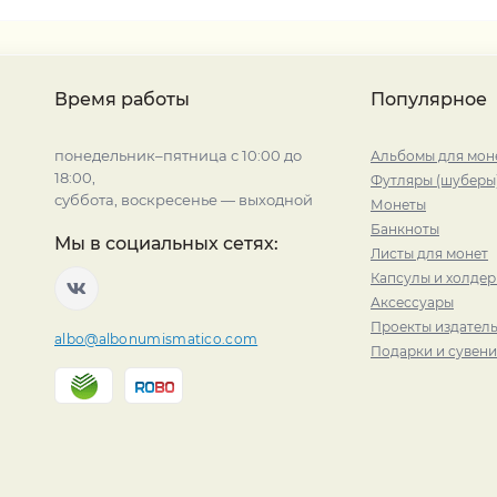
Время работы
Популярное
понедельник–пятница с 10:00 до
Альбомы для мон
18:00,
Футляры (шуберы
суббота, воскресенье — выходной
Монеты
Банкноты
Мы в социальных сетях:
Листы для монет
Капсулы и холде
Аксессуары
Проекты издатель
albo@albonumismatico.com
Подарки и сувен