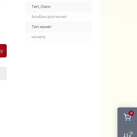
Тип_Озон
Альбом для монет
Тип монет
монета
ну
0
0