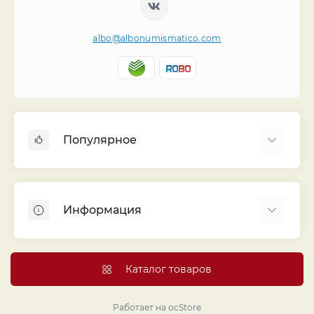
albo@albonumismatico.com
Популярное
Альбомы для монет
Футляры (шуберы) для альбомов
Информация
Монеты
Банкноты
Библиотека «Альбо Нумисматико»
Листы для монет
Голосование
Каталог товаров
Капсулы и холдеры
Договор публичной оферты
Аксессуары
Политика конфиденциальности
Работает на
ocStore