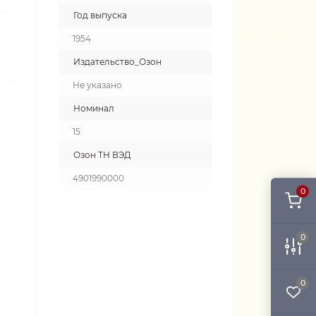
Год выпуска
1954
Издательство_Озон
Не указано
Номинал
15
Озон ТН ВЭД
4901990000
0
0
0