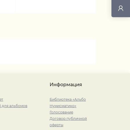
Информация
ет
Библиотека «Альбо
) для альбомов
Нумисматико»
Голосование
Договор публичной
оферты