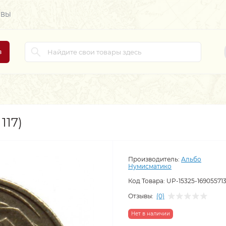
ЫВЫ
в
117)
Производитель:
Альбо
Нумисматико
Код Товара:
UP-15325-16905571
Отзывы:
(0)
Нет в наличии