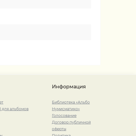
Информация
ет
Библиотека «Альбо
) для альбомов
Нумисматико»
Голосование
Договор публичной
оферты
ры
Политика