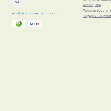
Аксессуары
Проекты издатель
albo@albonumismatico.com
Подарки и сувен