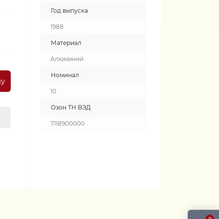
Год выпуска
1988
Материал
Алюминий
Номинал
ну
10
Озон ТН ВЭД
7118900000