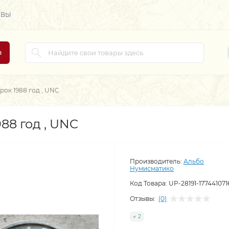
ЫВЫ
в
рок 1988 год , UNC
88 год , UNC
Производитель:
Альбо
Нумисматико
Код Товара:
UP-28191-177441071
Отзывы:
(0)
2