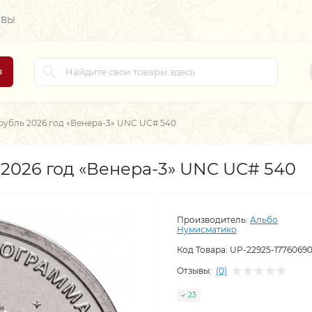
ЫВЫ
в
рубль 2026 год «Венера-3» UNC UC# 540
 2026 год «Венера-3» UNC UC# 540
Производитель:
Альбо
Нумисматико
Код Товара:
UP-22925-1776069
Отзывы:
(0)
23