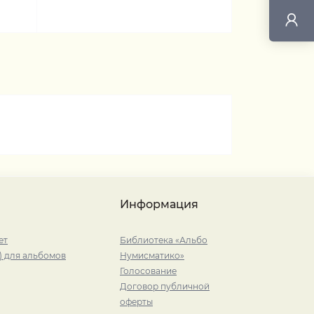
Информация
ет
Библиотека «Альбо
) для альбомов
Нумисматико»
Голосование
Договор публичной
оферты