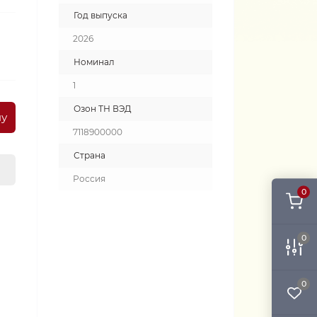
Год выпуска
2026
Номинал
1
Озон ТН ВЭД
ну
7118900000
Страна
Россия
0
0
0