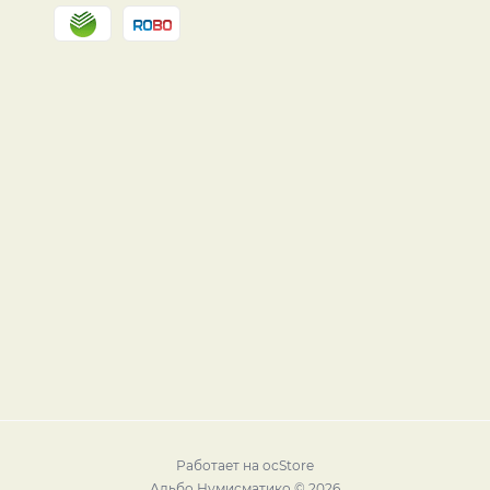
Работает на
ocStore
Альбо Нумисматико © 2026