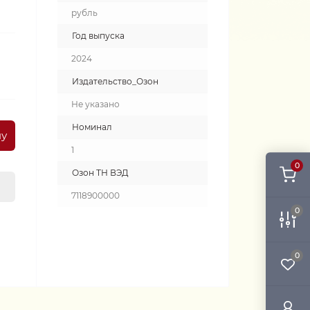
рубль
Год выпуска
2024
Издательство_Озон
Не указано
Номинал
ну
1
0
Озон ТН ВЭД
7118900000
0
0