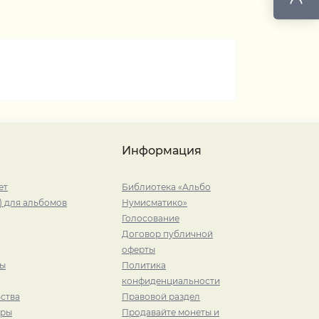
Информация
ет
Библиотека «Альбо
) для альбомов
Нумисматико»
Голосование
Договор публичной
оферты
ры
Политика
конфиденциальности
ства
Правовой раздел
иры
Продавайте монеты и