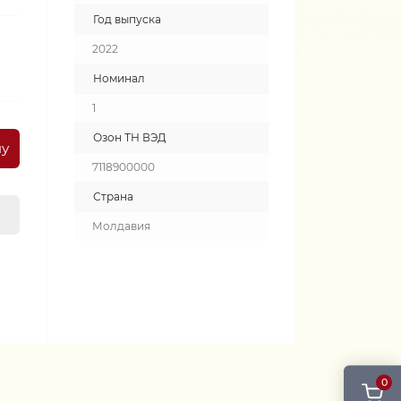
Год выпуска
2022
Номинал
1
Озон ТН ВЭД
ну
7118900000
Страна
Молдавия
0