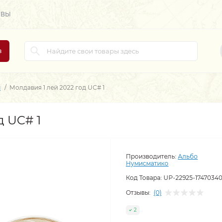
ЫВЫ
в
ы
Молдавия 1 лей 2022 год UC# 1
д UC# 1
Производитель:
Альбо
Нумисматико
Код Товара:
UP-22925-1747034
Отзывы:
(0)
2