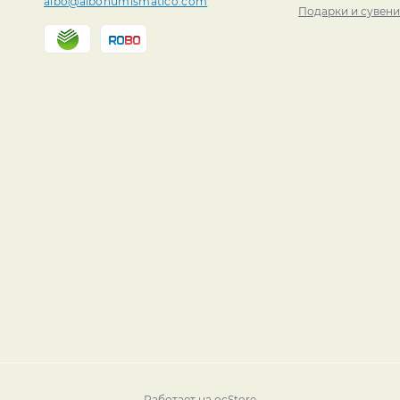
albo@albonumismatico.com
Подарки и сувен
Работает на
ocStore