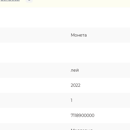
Монета
лей
2022
1
7118900000