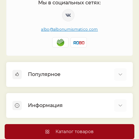
Мы в социальных сетях:
albo@albonumismatico.com
Популярное
Альбомы для монет
Футляры (шуберы) для альбомов
Информация
Монеты
Банкноты
Библиотека «Альбо Нумисматико»
Листы для монет
Голосование
Каталог товаров
Капсулы и холдеры