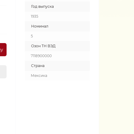
Год выпуска
1935
Номинал
5
Озон ТН ВЭД
ну
7118900000
Страна
Мексика