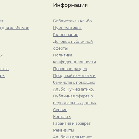
Информация
ет
Библиотека «Альбо
) для альбомов
Нумисматико»
Голосование
Договор публичной
оферты
ры
Политика
конфиденциальности
ства
Правовой раздел
иры
Продавайте монеты и
банкноты с помощью
Альбо Нумисматико.
Публичная оферта о
персональных данных
Сервис
Контакты
Гарантия и возврат
Реквизиты
Альбомы для монет