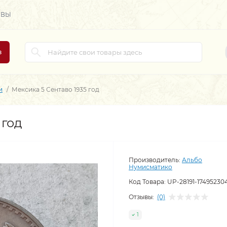
ЫВЫ
в
и
Мексика 5 Сентаво 1935 год
 год
Производитель:
Альбо
Нумисматико
Код Товара:
UP-28191-17495230
Отзывы:
(0)
1