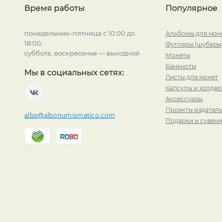
Время работы
Популярное
понедельник–пятница с 10:00 до
Альбомы для мон
18:00,
Футляры (шуберы
суббота, воскресенье — выходной
Монеты
Банкноты
Мы в социальных сетях:
Листы для монет
Капсулы и холде
Аксессуары
Проекты издатель
albo@albonumismatico.com
Подарки и сувен