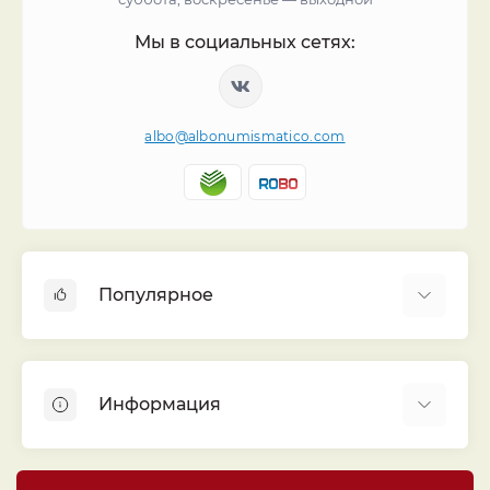
Мы в социальных сетях:
albo@albonumismatico.com
Популярное
Альбомы для монет
Футляры (шуберы) для альбомов
Информация
Монеты
Банкноты
Библиотека «Альбо Нумисматико»
Листы для монет