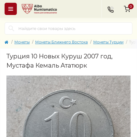
0
Монеты
Монеты Ближнего Востока
Монеты Турции
Тур
Турция 10 Новых Куруш 2007 год,
Мустафа Кемаль Ататюрк