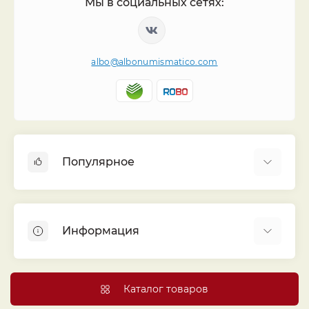
Мы в социальных сетях:
albo@albonumismatico.com
Популярное
Альбомы для монет
Футляры (шуберы) для альбомов
Информация
Монеты
Банкноты
Библиотека «Альбо Нумисматико»
Листы для монет
Голосование
Каталог товаров
Капсулы и холдеры
Договор публичной оферты