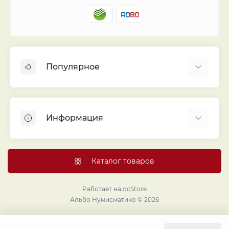
Популярное
Альбомы для монет
Футляры (шуберы) для альбомов
Информация
Монеты
Банкноты
Библиотека «Альбо Нумисматико»
Листы для монет
Голосование
Каталог товаров
Капсулы и холдеры
Договор публичной оферты
Аксессуары
Политика конфиденциальности
Работает на
ocStore
Проекты издательства
Альбо Нумисматико © 2026
Правовой раздел
Подарки и сувениры
Продавайте монеты и банкноты с помощью