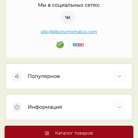
Мы в социальных сетях:
albo@albonumismatico.com
Популярное
Альбомы для монет
Футляры (шуберы) для альбомов
Информация
Монеты
Банкноты
Библиотека «Альбо Нумисматико»
Листы для монет
Голосование
Каталог товаров
Капсулы и холдеры