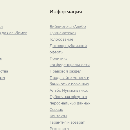
Информация
ет
Библиотека «Альбо
) для альбомов
Нумисматико»
Голосование
Договор публичной
оферты
ры
Политика
конфиденциальности
ства
Правовой раздел
иры
Продавайте монеты и
банкноты с помощью
Альбо Нумисматико.
Публичная оферта о
персональных данных
Сервис
Контакты
Гарантия и возврат
Реквизиты