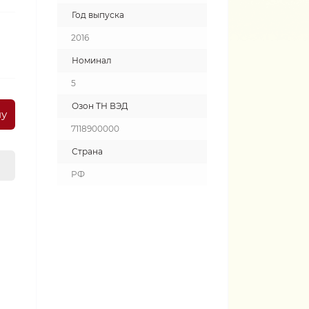
Год выпуска
2016
Номинал
5
Озон ТН ВЭД
ну
7118900000
Страна
РФ