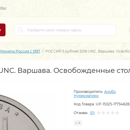
ЫВЫ
в
Монеты Россия c 1997
РОССИЯ 5 рублей 2016 UNC. Варшава. Освоб
 UNC. Варшава. Освобожденные ст
Производитель:
Альбо
Нумисматико
Код Товара:
UP-15325-17734628
Отзывы:
(0)
4