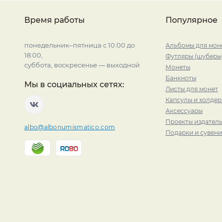
Время работы
Популярное
понедельник–пятница с 10:00 до
Альбомы для мон
18:00,
Футляры (шуберы
суббота, воскресенье — выходной
Монеты
Банкноты
Мы в социальных сетях:
Листы для монет
Капсулы и холде
Аксессуары
Проекты издатель
albo@albonumismatico.com
Подарки и сувен