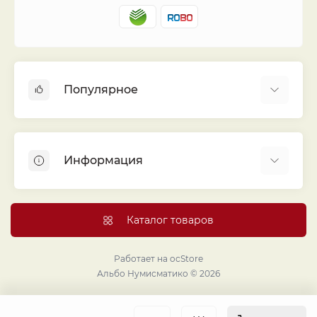
Популярное
Альбомы для монет
Футляры (шуберы) для альбомов
Информация
Монеты
Банкноты
Библиотека «Альбо Нумисматико»
Листы для монет
Голосование
Каталог товаров
Капсулы и холдеры
Договор публичной оферты
Аксессуары
Политика конфиденциальности
Работает на
ocStore
Проекты издательства
Альбо Нумисматико © 2026
Правовой раздел
Подарки и сувениры
Продавайте монеты и банкноты с помощью