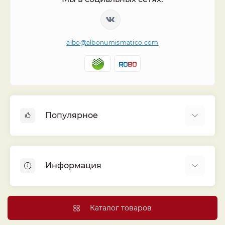
albo@albonumismatico.com
Популярное
Альбомы для монет
Футляры (шуберы) для альбомов
Информация
Монеты
Банкноты
Библиотека «Альбо Нумисматико»
Листы для монет
Голосование
Каталог товаров
Капсулы и холдеры
Договор публичной оферты