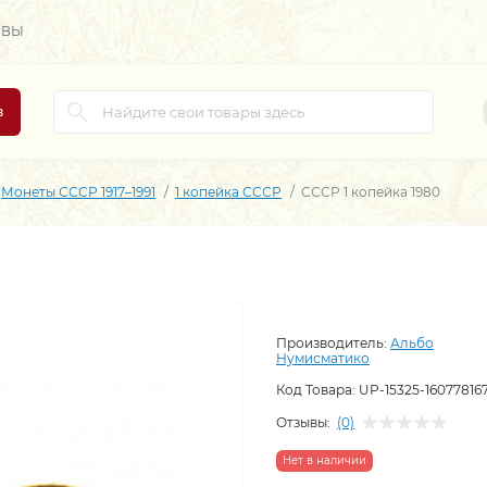
ЫВЫ
в
Монеты СССР 1917–1991
1 копейка СССР
СССР 1 копейка 1980
Производитель:
Альбо
Нумисматико
Код Товара:
UP-15325-16077816
Отзывы:
(0)
Нет в наличии