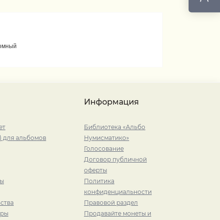
домный
Информация
ет
Библиотека «Альбо
) для альбомов
Нумисматико»
Голосование
Договор публичной
оферты
ры
Политика
конфиденциальности
ства
Правовой раздел
иры
Продавайте монеты и