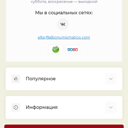
суббота, воскресенье — выходной
Мы в социальных сетях:
albo@albonumismatico.com
Популярное
Альбомы для монет
Футляры (шуберы) для альбомов
Информация
Монеты
Банкноты
Библиотека «Альбо Нумисматико»
Листы для монет