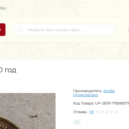
ЫВЫ
в
0 год
Производитель:
Альбо
Нумисматико
Код Товара:
UP-28191-17658857
Отзывы:
(0)
1