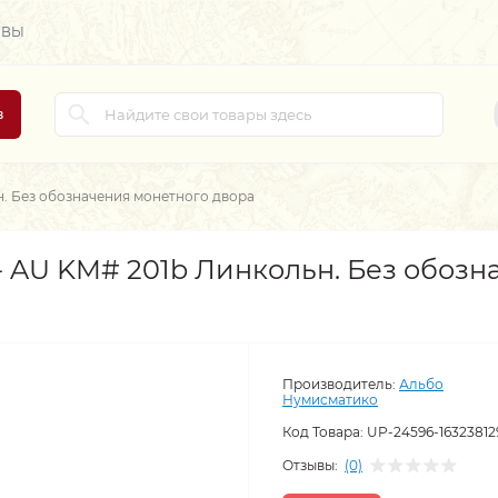
ЫВЫ
в
н. Без обозначения монетного двора
- AU KM# 201b Линкольн. Без обозн
Производитель:
Альбо
Нумисматико
Код Товара:
UP-24596-16323812
Отзывы:
(0)