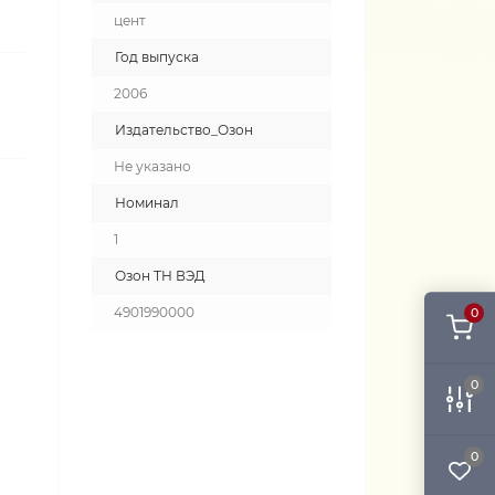
цент
Год выпуска
2006
Издательство_Озон
Не указано
Номинал
1
Озон ТН ВЭД
4901990000
0
0
0