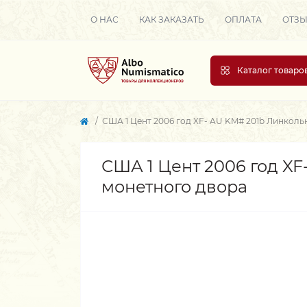
О НАС
КАК ЗАКАЗАТЬ
ОПЛАТА
ОТЗ
Каталог товаро
США 1 Цент 2006 год XF- AU KM# 201b Линколь
США 1 Цент 2006 год XF
монетного двора