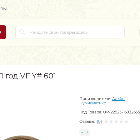
ЫВЫ
в
 год VF Y# 601
Производитель:
Альбо
Нумисматико
Код Товара:
UP-22925-1683263
Отзывы:
(0)
10