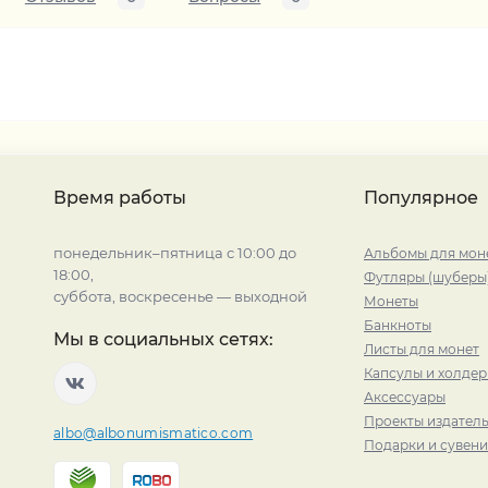
Время работы
Популярное
понедельник–пятница с 10:00 до
Альбомы для мон
18:00,
Футляры (шуберы
суббота, воскресенье — выходной
Монеты
Банкноты
Мы в социальных сетях:
Листы для монет
Капсулы и холде
Аксессуары
Проекты издатель
albo@albonumismatico.com
Подарки и сувен