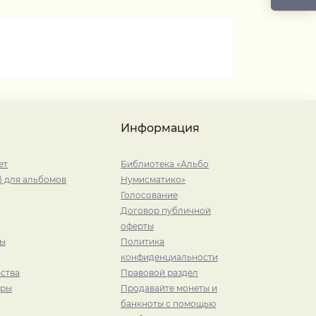
Информация
ет
Библиотека «Альбо
) для альбомов
Нумисматико»
Голосование
Договор публичной
оферты
ры
Политика
конфиденциальности
ства
Правовой раздел
иры
Продавайте монеты и
банкноты с помощью