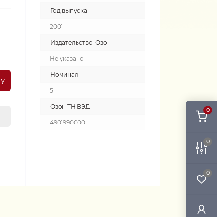
Год выпуска
2001
Издательство_Озон
Не указано
Номинал
ну
5
Озон ТН ВЭД
0
4901990000
0
0