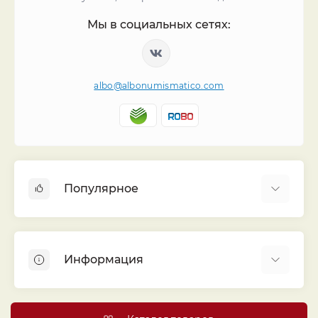
Мы в социальных сетях:
albo@albonumismatico.com
Популярное
Альбомы для монет
Футляры (шуберы) для альбомов
Информация
Монеты
Банкноты
Библиотека «Альбо Нумисматико»
Листы для монет