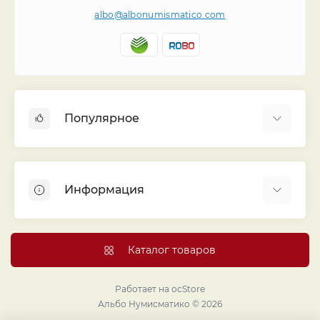
albo@albonumismatico.com
Популярное
Альбомы для монет
Футляры (шуберы) для альбомов
Информация
Монеты
Банкноты
Библиотека «Альбо Нумисматико»
Листы для монет
Голосование
Каталог товаров
Капсулы и холдеры
Договор публичной оферты
Аксессуары
Политика конфиденциальности
Работает на
ocStore
Проекты издательства
Альбо Нумисматико © 2026
Правовой раздел
Подарки и сувениры