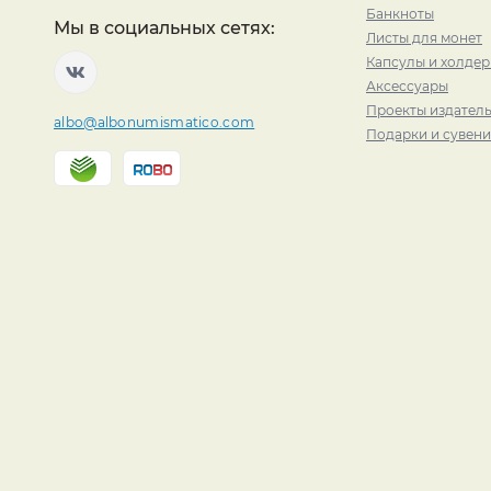
Банкноты
Мы в социальных сетях:
Листы для монет
Капсулы и холде
Аксессуары
Проекты издатель
albo@albonumismatico.com
Подарки и сувен