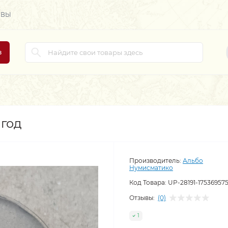
ЫВЫ
в
 год
Производитель:
Альбо
Нумисматико
Код Товара:
UP-28191-17536957
Отзывы:
(0)
1