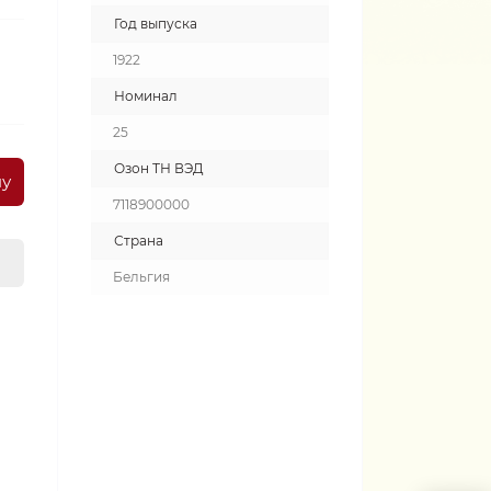
Год выпуска
1922
Номинал
25
Озон ТН ВЭД
ну
7118900000
Страна
Бельгия