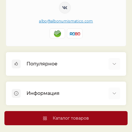
albo@albonumismatico.com
Популярное
Альбомы для монет
Футляры (шуберы) для альбомов
Информация
Монеты
Банкноты
Библиотека «Альбо Нумисматико»
Листы для монет
Голосование
Каталог товаров
Капсулы и холдеры
Договор публичной оферты
Аксессуары