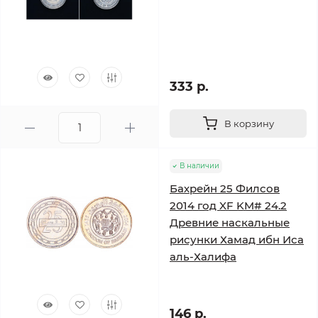
333 р.
В корзину
В наличии
Бахрейн 25 Филсов
2014 год XF KM# 24.2
Древние наскальные
рисунки Хамад ибн Иса
аль-Халифа
146 р.