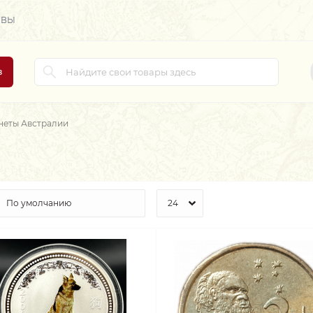
ЫВЫ
в
еты Австралии