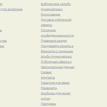
ет
Библиотека «Альбо
) для альбомов
Нумисматико»
Голосование
Договор публичной
оферты
ры
Политика
конфиденциальности
ства
Правовой раздел
иры
Продавайте монеты и
банкноты с помощью
Альбо Нумисматико.
Публичная оферта о
персональных данных
Сервис
Контакты
Гарантия и возврат
Реквизиты
Альбомы для монет
оптом
Партнеры