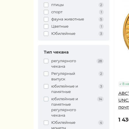
птицы
2
спорт
1
фауна животные
5
Цветные
1
Юбилейные
3
Тип чекана
регулярного
28
чекана
Регулярный
2
выпуск
В н
юбилейные и
3
памятные
АВСТ
юбилейные и
14
UNC.
памятные
почт
регулярного
чекана
1 43
Юбилейные
4
монеты