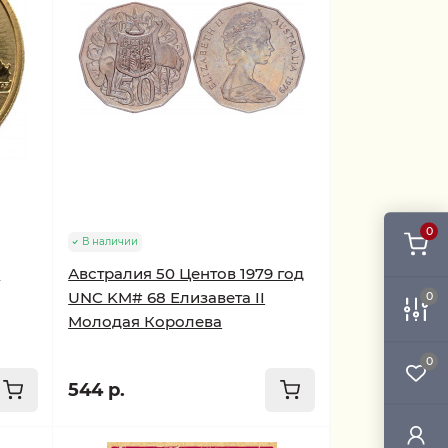
0
В наличии
3
Австралия 50 Центов 1979 год
UNC KM# 68 Елизавета II
0
Молодая Королева
0
544 р.