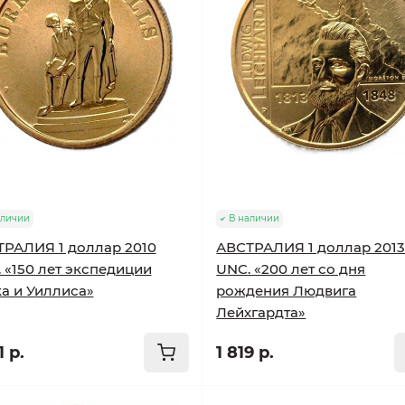
аличии
В наличии
РАЛИЯ 1 доллар 2010
АВСТРАЛИЯ 1 доллар 201
 «150 лет экспедиции
UNC. «200 лет со дня
а и Уиллиса»
рождения Людвига
Лейхгардта»
1 р.
1 819 р.