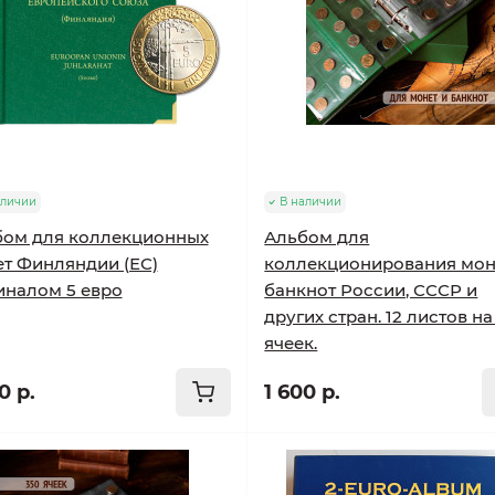
аличии
В наличии
бом для коллекционных
Альбом для
т Финляндии (ЕС)
коллекционирования мон
налом 5 евро
банкнот России, СССР и
других стран. 12 листов на
ячеек.
0 р.
1 600 р.