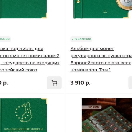
аличии
В наличии
ка под листы для
Альбом для монет
тных монет номиналом 2
регулярного выпуска стр
, государств не входящих
Европейского союза всех
ропейский союз
номиналов. Том 1
0 р.
3 910 р.