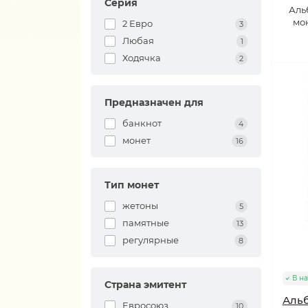
Серия
Аль
мо
2 Евро
3
Любая
1
Ходячка
2
Предназначен для
банкнот
4
монет
16
Тип монет
жетоны
5
памятные
13
регулярные
8
В н
Страна эмитент
Аль
Евросоюз
10