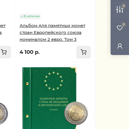
0
В наличии
0
нет
Альбом для памятных монет
а
стран Европейского союза
номиналом 2 евро. Том 3
4 100 р.