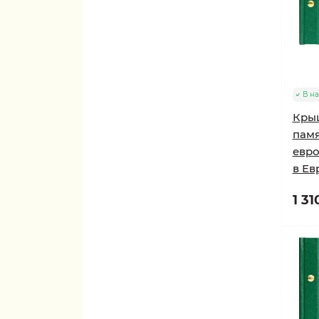
В н
Крыш
памя
евро
в Ев
1 31