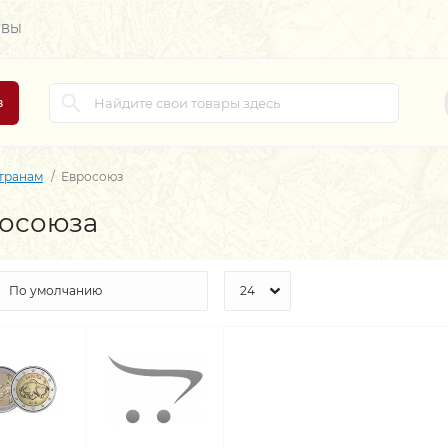
ЫВЫ
в
странам
Евросоюз
росоюза