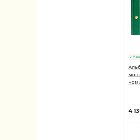
В н
Аль
моне
номи
4 13