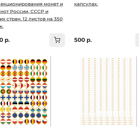
екционирования монет и
капсулах.
нот России, СССР и
их стран. 12 листов на 350
к.
0 р.
500 р.