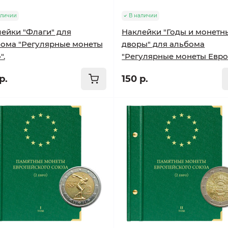
аличии
В наличии
ейки "Флаги" для
Наклейки "Годы и монетн
ома "Регулярные монеты
дворы" для альбома
".
"Регулярные монеты Евро"
р.
150 р.