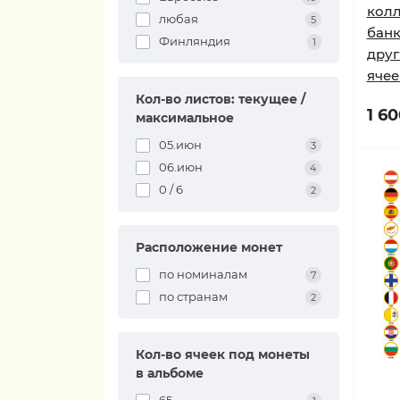
колл
любая
5
банк
Финляндия
1
друг
ячее
Кол-во листов: текущее /
1 60
максимальное
05.июн
3
06.июн
4
0 / 6
2
Расположение монет
по номиналам
7
по странам
2
Кол-во ячеек под монеты
в альбоме