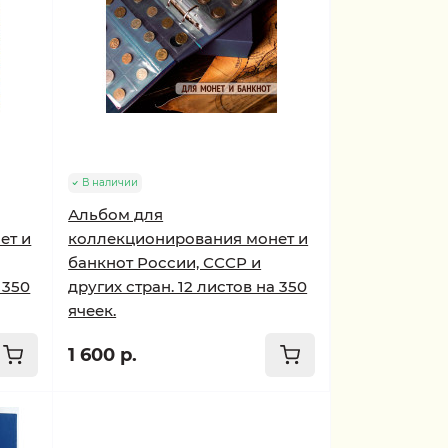
В наличии
Альбом для
ет и
коллекционирования монет и
банкнот России, СССР и
 350
других стран. 12 листов на 350
ячеек.
1 600 р.