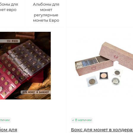
бомы для
Альбомы для
нет евро
монет
регулярные
монеты Евро
аличии
В наличии
бом для
Бокс для монет в холдера