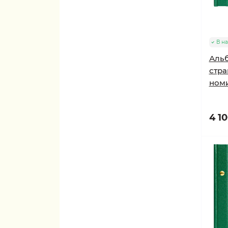
В н
Альб
стра
номи
4 10