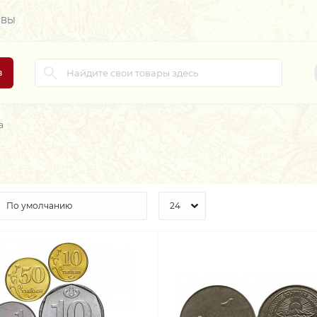
ЫВЫ
в
а