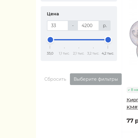
Цена
-
р.
33,0
1,1 тыс.
2,1 тыс.
3,2 тыс.
4,2 тыс.
Сбросить
Выберите фильтры
В н
Кирг
KM#1
77 р