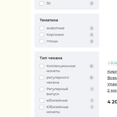
50
3
Тематика
животные
2
Киргизия
2
птицы
2
Тип чекана
В н
Коллекционные
6
монеты
Кирг
регулярного
Всем
6
чекана
Улак
Регулярный
1
2 мо
выпуск
юбилейные
1
4 20
Юбилейные
1
монеты