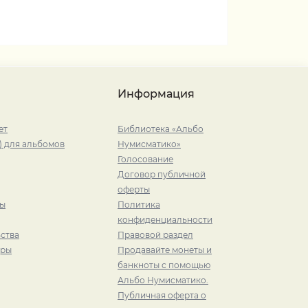
Информация
ет
Библиотека «Альбо
) для альбомов
Нумисматико»
Голосование
Договор публичной
оферты
ры
Политика
конфиденциальности
ства
Правовой раздел
иры
Продавайте монеты и
банкноты с помощью
Альбо Нумисматико.
Публичная оферта о