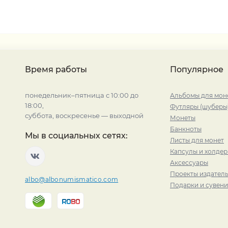
Время работы
Популярное
понедельник–пятница с 10:00 до
Альбомы для мон
18:00,
Футляры (шуберы
суббота, воскресенье — выходной
Монеты
Банкноты
Мы в социальных сетях:
Листы для монет
Капсулы и холде
Аксессуары
Проекты издатель
albo@albonumismatico.com
Подарки и сувен