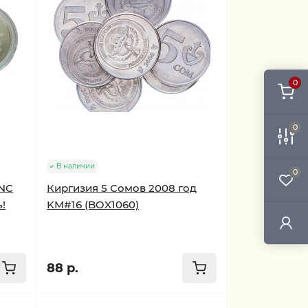
0
0
В наличии
0
UNC
Киргизия 5 Сомов 2008 год
!
KM#16 (BOX1060)
88 р.