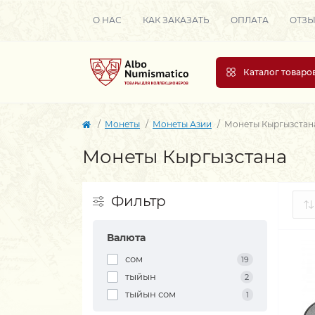
О НАС
КАК ЗАКАЗАТЬ
ОПЛАТА
ОТЗ
Каталог товаро
Монеты
Монеты Азии
Монеты Кыргызстан
Монеты Кыргызстана
Фильтр
Валюта
сом
19
тыйын
2
тыйын сом
1