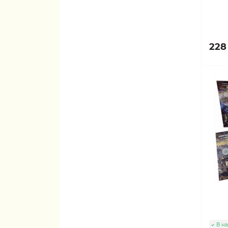
228 
В н