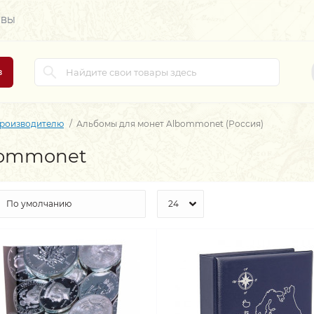
ЫВЫ
в
производителю
Альбомы для монет Albommonet (Россия)
bommonet