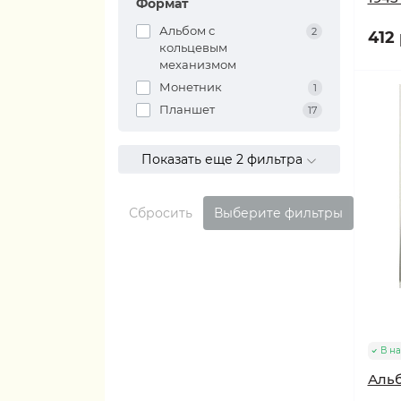
Формат
Альбом с
2
412 
кольцевым
механизмом
Монетник
1
Планшет
17
Показать еще 2 фильтра
Сбросить
Выберите фильтры
В н
Альб