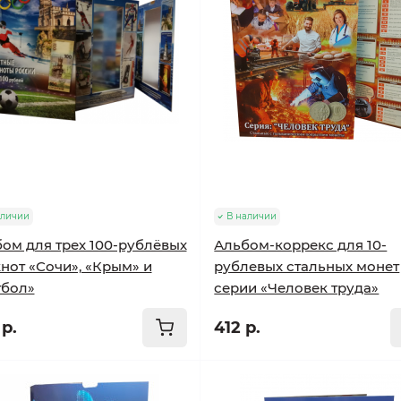
аличии
В наличии
ом для трех 100-рублёвых
Альбом-коррекс для 10-
нот «Сочи», «Крым» и
рублевых стальных монет
тбол»
серии «Человек труда»
р.
412 р.