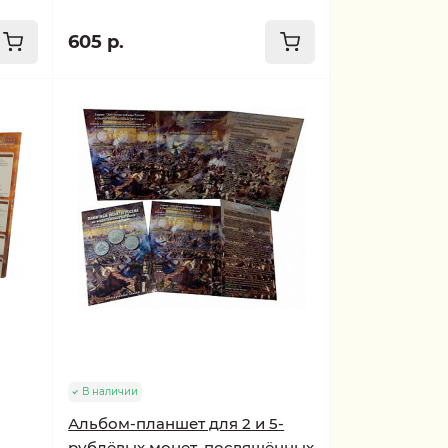
605 р.
В наличии
Альбом-планшет для 2 и 5-
рублёвых монет, посвящённых