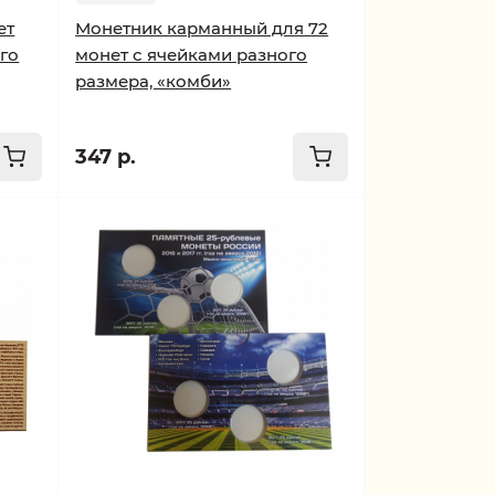
ет
Монетник карманный для 72
го
монет с ячейками разного
размера, «комби»
347 р.