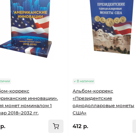
аличии
В наличии
бом-коррекс
Альбом-коррекс
риканские инновации».
«Президентские
я монет номиналом 1
однодолларовые монеты
ар 2018–2032 гг.
США»
р.
412 р.