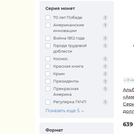
Серия монет
70 лет Победе
1
Американские
1
инновации
Война 1812 года
1
Города трудовой
1
доблести
Космос
1
Красная книга
1
Крым
1
В н
Президенты
1
Прекрасная
1
Аль
Америка
«Аме
Регулярка ГКЧП
1
Сери
Показать еще 5
долл
639 
Формат