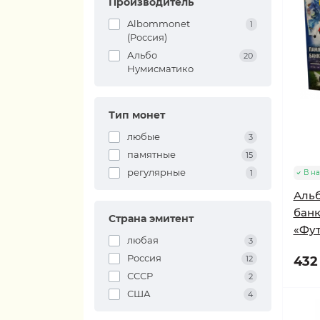
Производитель
Albommonet
1
(Россия)
Альбо
20
Нумисматико
Тип монет
любые
3
памятные
15
регулярные
1
В н
Альб
банк
Страна эмитент
«Фу
любая
3
Россия
12
432 
СССР
2
США
4