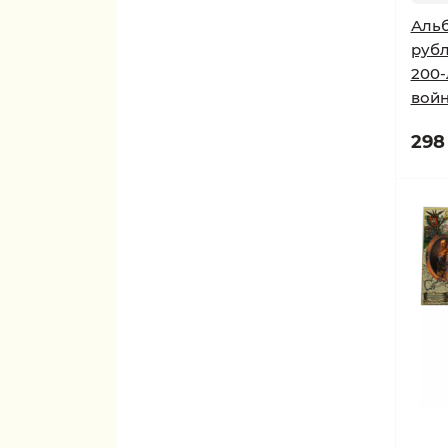
Альб
рубл
200-
войн
298 