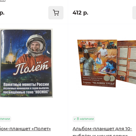
р.
412 р.
аличии
В наличии
ом-планшет «Полет»
Альбом-планшет для 10-
рублёвых монет серии