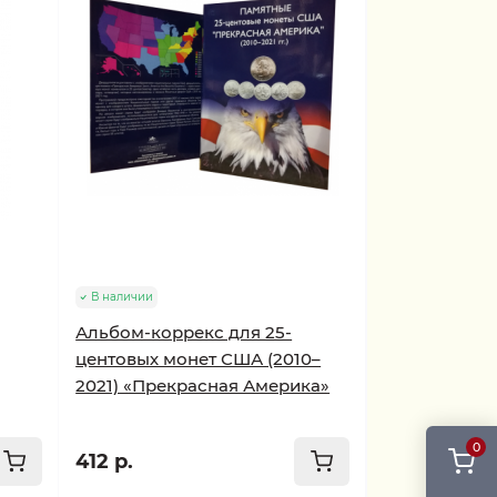
В наличии
Альбом-коррекс для 25-
центовых монет США (2010–
2021) «Прекрасная Америка»
0
412 р.