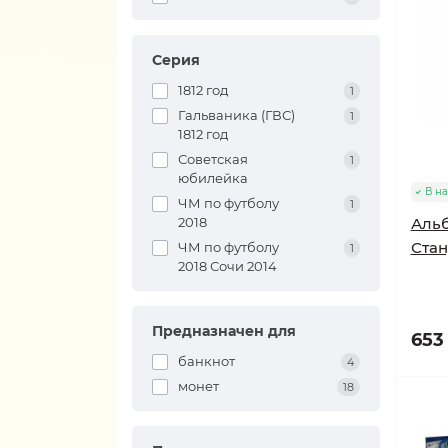
Серия
1812 год
1
Гальваника (ГВС)
1
1812 год
Советская
1
юбилейка
В н
ЧМ по футболу
1
2018
Альб
Стан
ЧМ по футболу
1
2018 Сочи 2014
Предназначен для
653 
банкнот
4
монет
18