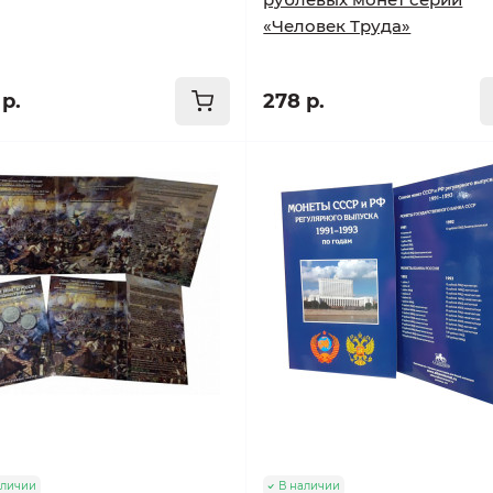
«Человек Труда»
р.
278 р.
аличии
В наличии