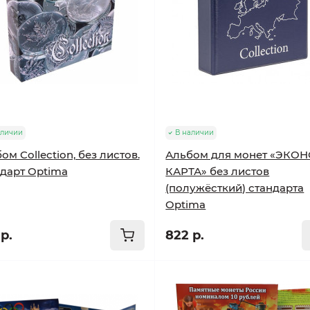
аличии
В наличии
ом Collection, без листов.
Альбом для монет «ЭКО
дарт Optima
КАРТА» без листов
(полужёсткий) стандарта
Optima
р.
822 р.