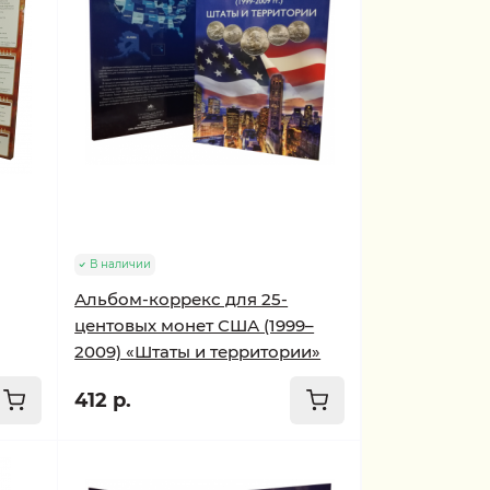
В наличии
Альбом-коррекс для 25-
центовых монет США (1999–
2009) «Штаты и территории»
412 р.