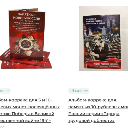
аличии
В наличии
ом-коррекс для 5 и 10-
Альбом-коррекс для
евых монет, посвящённых
памятных 10-рублевых мо
етию Победы в Великой
России серии «Города
ественной войне 1941–
трудовой доблести»
гг.