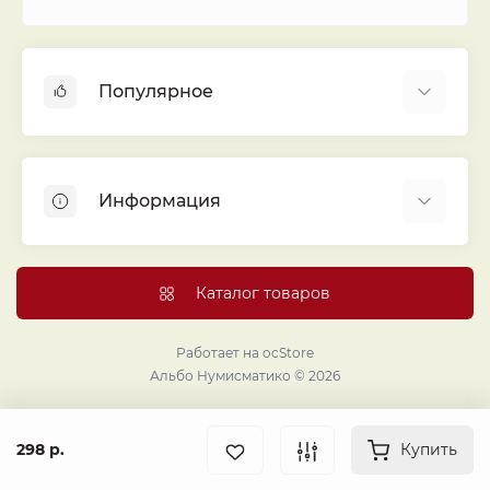
Популярное
Альбомы для монет
Футляры (шуберы) для альбомов
Информация
Монеты
Банкноты
Библиотека «Альбо Нумисматико»
Листы для монет
Голосование
Каталог товаров
Капсулы и холдеры
Договор публичной оферты
Аксессуары
Политика конфиденциальности
Работает на
ocStore
Проекты издательства
Альбо Нумисматико © 2026
Правовой раздел
Подарки и сувениры
Продавайте монеты и банкноты с помощью
Альбо Нумисматико.
298 р.
Купить
Публичная оферта о персональных данных