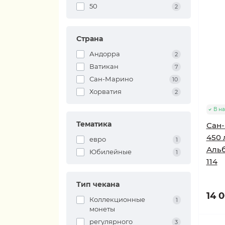
50
2
Страна
Андорра
2
Ватикан
7
Сан-Марино
10
Хорватия
2
В н
Тематика
Сан-
450 
евро
1
Аль
Юбилейные
1
114
Тип чекана
14 0
Коллекционные
1
монеты
регулярного
3