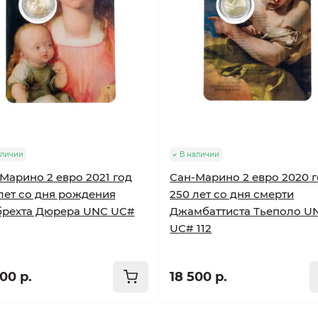
аличии
В наличии
Марино 2 евро 2021 год
Сан-Марино 2 евро 2020 
лет со дня рождения
250 лет со дня смерти
брехта Дюрера UNC UC#
Джамбаттиста Тьеполо U
UC# 112
00 р.
18 500 р.