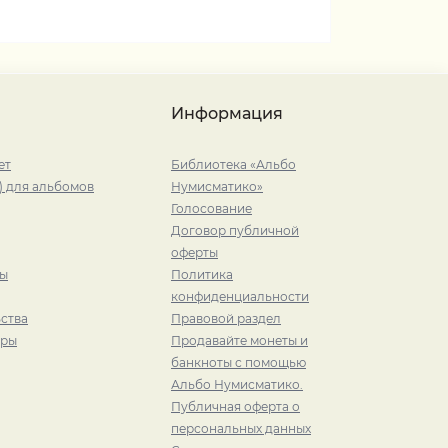
Информация
ет
Библиотека «Альбо
) для альбомов
Нумисматико»
Голосование
Договор публичной
оферты
ры
Политика
конфиденциальности
ства
Правовой раздел
иры
Продавайте монеты и
банкноты с помощью
Альбо Нумисматико.
Публичная оферта о
персональных данных