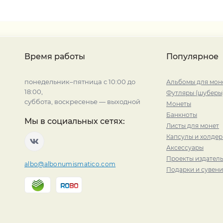
Время работы
Популярное
понедельник–пятница с 10:00 до
Альбомы для мон
18:00,
Футляры (шуберы
суббота, воскресенье — выходной
Монеты
Банкноты
Мы в социальных сетях:
Листы для монет
Капсулы и холде
Аксессуары
Проекты издатель
albo@albonumismatico.com
Подарки и сувен