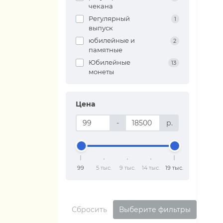
чекана
Регулярный
1
выпуск
юбилейные и
2
памятные
Юбилейные
13
монеты
Цена
-
р.
99
5 тыс.
9 тыс.
14 тыс.
19 тыс.
Сбросить
Выберите фильтры