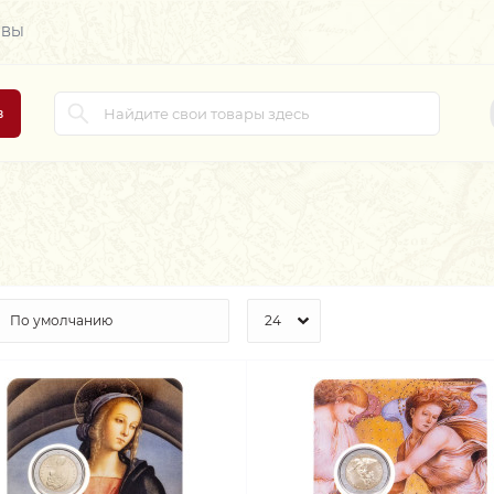
ЫВЫ
в