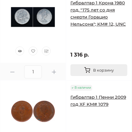
Гибралтар 1 Крона 1980
год. "175 лет со дня
смерти Горацио
Нельсона"; KM# 12, UNC
1 316 р.
В корзину
В наличии
Гибралтар 1 Пенни 2009
год XF KM# 1079