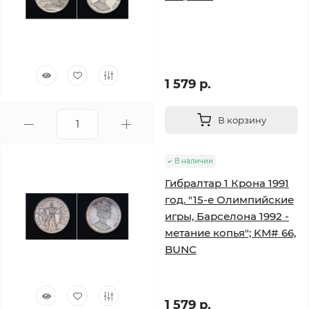
1 579 р.
В корзину
В наличии
Гибралтар 1 Крона 1991
год. "15-е Олимпийские
игры, Барселона 1992 -
метание копья"; KM# 66,
BUNC
1 579 р.