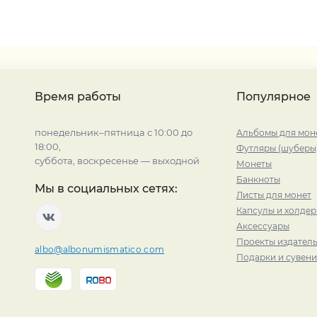
Время работы
Популярное
понедельник–пятница с 10:00 до
Альбомы для мон
18:00,
Футляры (шуберы
суббота, воскресенье — выходной
Монеты
Банкноты
Мы в социальных сетях:
Листы для монет
Капсулы и холде
Аксессуары
Проекты издатель
albo@albonumismatico.com
Подарки и сувен