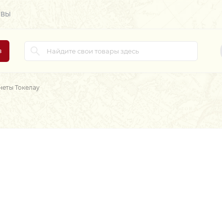
ЫВЫ
в
еты Токелау