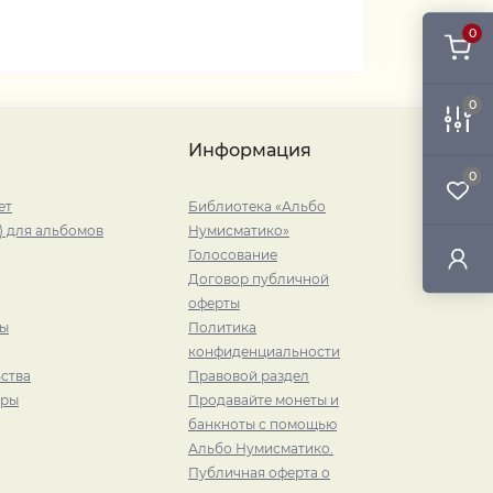
0
0
Информация
0
ет
Библиотека «Альбо
) для альбомов
Нумисматико»
Голосование
Договор публичной
оферты
ры
Политика
конфиденциальности
ства
Правовой раздел
иры
Продавайте монеты и
банкноты с помощью
Альбо Нумисматико.
Публичная оферта о