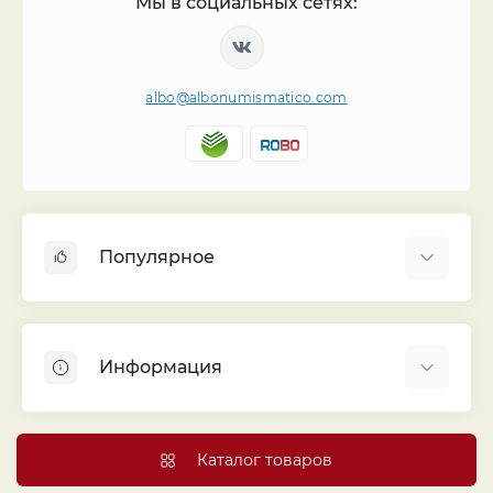
Мы в социальных сетях:
albo@albonumismatico.com
Популярное
Альбомы для монет
Футляры (шуберы) для альбомов
Информация
Монеты
Банкноты
Библиотека «Альбо Нумисматико»
Листы для монет
Голосование
Каталог товаров
Капсулы и холдеры
Договор публичной оферты