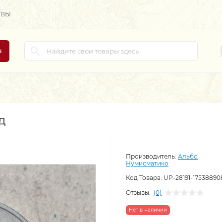
ЫВЫ
в
д
Производитель:
Альбо
Нумисматико
Код Товара:
UP-28191-17538890
Отзывы:
(0)
Нет в наличии