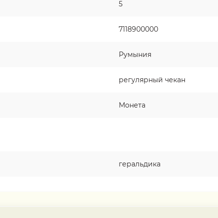
5
7118900000
Румыния
регулярный чекан
Монета
геральдика