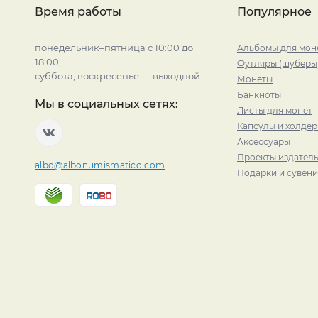
Время работы
Популярное
понедельник–пятница с 10:00 до
Альбомы для мон
18:00,
Футляры (шуберы
суббота, воскресенье — выходной
Монеты
Банкноты
Мы в социальных сетях:
Листы для монет
Капсулы и холде
Аксессуары
Проекты издатель
albo@albonumismatico.com
Подарки и сувен