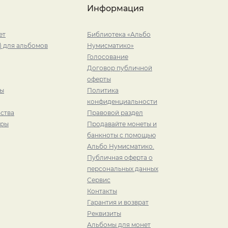
Информация
ет
Библиотека «Альбо
) для альбомов
Нумисматико»
Голосование
Договор публичной
оферты
ры
Политика
конфиденциальности
ства
Правовой раздел
иры
Продавайте монеты и
банкноты с помощью
Альбо Нумисматико.
Публичная оферта о
персональных данных
Сервис
Контакты
Гарантия и возврат
Реквизиты
Альбомы для монет