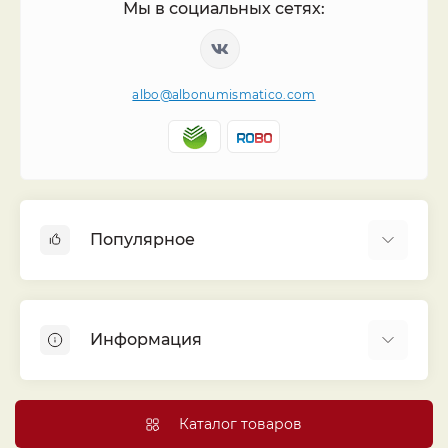
Мы в социальных сетях:
albo@albonumismatico.com
Популярное
Альбомы для монет
Футляры (шуберы) для альбомов
Информация
Монеты
Банкноты
Библиотека «Альбо Нумисматико»
Листы для монет
Голосование
Каталог товаров
Капсулы и холдеры