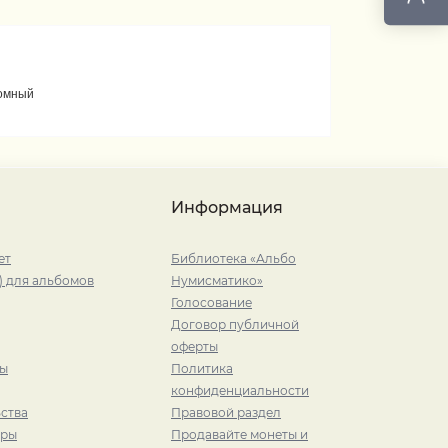
домный
Информация
ет
Библиотека «Альбо
) для альбомов
Нумисматико»
Голосование
Договор публичной
оферты
ры
Политика
конфиденциальности
ства
Правовой раздел
иры
Продавайте монеты и