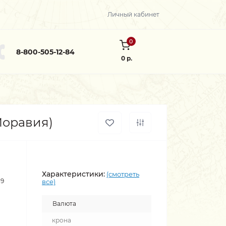
Личный кабинет
0
8-800-505-12-84
0 р.
Моравия)
Характеристики:
(смотреть
39
все)
Валюта
крона