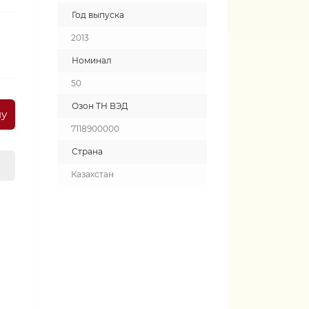
Год выпуска
2013
Номинал
50
Озон ТН ВЭД
ну
7118900000
Страна
Казахстан