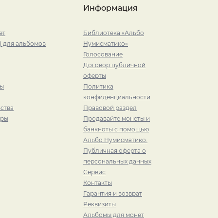
Информация
ет
Библиотека «Альбо
) для альбомов
Нумисматико»
Голосование
Договор публичной
оферты
ры
Политика
конфиденциальности
ства
Правовой раздел
иры
Продавайте монеты и
банкноты с помощью
Альбо Нумисматико.
Публичная оферта о
персональных данных
Сервис
Контакты
Гарантия и возврат
Реквизиты
Альбомы для монет