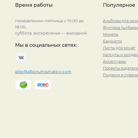
Время работы
Популярное
понедельник–пятница с 10:00 до
Альбомы для мон
18:00,
Футляры (шуберы
суббота, воскресенье — выходной
Монеты
Банкноты
Мы в социальных сетях:
Листы для монет
Капсулы и холде
Аксессуары
Проекты издатель
albo@albonumismatico.com
Подарки и сувен