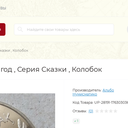
ЫВЫ
в
Сказки , Колобок
 год , Серия Сказки , Колобок
Производитель:
Альбо
Нумисматико
Код Товара:
UP-28191-17630303
Отзывы:
(0)
1