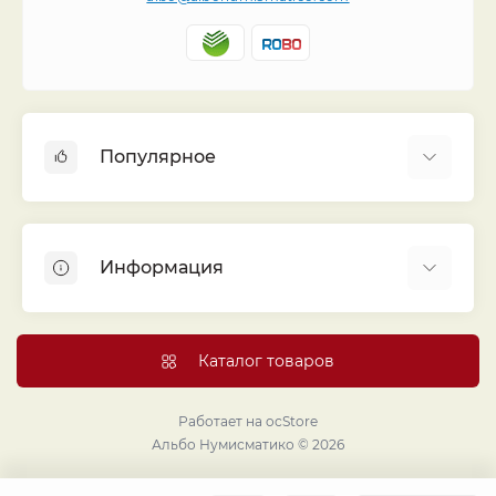
Популярное
Альбомы для монет
Футляры (шуберы) для альбомов
Информация
Монеты
Банкноты
Библиотека «Альбо Нумисматико»
Листы для монет
Голосование
Каталог товаров
Капсулы и холдеры
Договор публичной оферты
Аксессуары
Политика конфиденциальности
Работает на
ocStore
Проекты издательства
Альбо Нумисматико © 2026
Правовой раздел
Подарки и сувениры
Продавайте монеты и банкноты с помощью