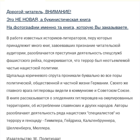
Дорогой читатель, ВНИМАНИЕ!

Это НЕ НОВАЯ, а букинистическая книга

На фотографии именно та книга, которую Вы заказываете.
В работе известных историков-литераторов, перу которых
принадлежит много книг, завоевавших признание читательской
аудитории, разоблачается преступная деятельность спецслужб
фашистского рейха, подчеркивается, что террор был неотъемлемой
частью нацистской политики.
Щупальца коричневого спрута проникали буквально во все поры
политической, общественной и частной жизни Германии. Своего же
главного врага гитлеровцы видели в коммунизме и Советском Союзе.
В книге рассказывается о злодеяниях гитлеровцев на оккупированных
территориях, об истреблении славянских и других народов. Авторы
разоблачают деятельность ряда нацистских "специалистов" но
террору и геноциду - Гиммлера, Гейдриха, Кальтенбруннера,
Шелленберга, Мюллера.
Издательство: М.: Политиздат