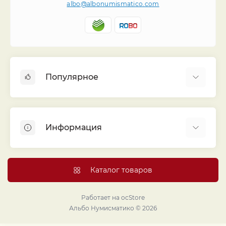
albo@albonumismatico.com
Популярное
Альбомы для монет
Футляры (шуберы) для альбомов
Информация
Монеты
Банкноты
Библиотека «Альбо Нумисматико»
Листы для монет
Голосование
Каталог товаров
Капсулы и холдеры
Договор публичной оферты
Аксессуары
Политика конфиденциальности
Работает на
ocStore
Проекты издательства
Альбо Нумисматико © 2026
Правовой раздел
Подарки и сувениры
Продавайте монеты и банкноты с помощью