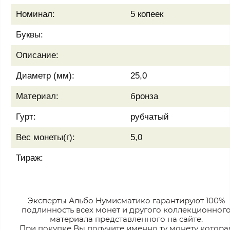
Номинал:
5 копеек
Буквы:
Описание:
Диаметр (мм):
25,0
Материал:
бронза
Гурт:
рубчатый
Вес монеты(г):
5,0
Тираж:
Эксперты Альбо Нумисматико гарантируют 100%
подлинность всех монет и другого коллекционног
материала представленного на сайте.
При покупке Вы получите именно ту монету котора