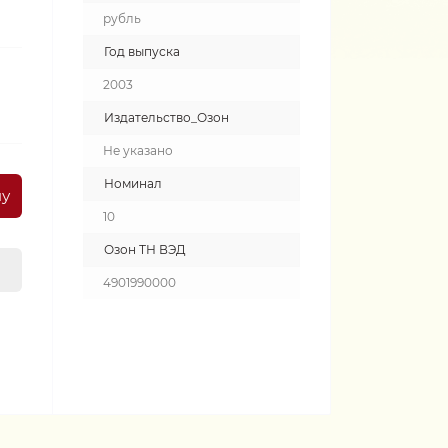
рубль
Год выпуска
2003
Издательство_Озон
Не указано
Номинал
ну
10
Озон ТН ВЭД
4901990000