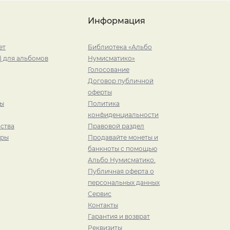
Информация
ет
Библиотека «Альбо
) для альбомов
Нумисматико»
Голосование
Договор публичной
оферты
ры
Политика
конфиденциальности
ства
Правовой раздел
иры
Продавайте монеты и
банкноты с помощью
Альбо Нумисматико.
Публичная оферта о
персональных данных
Сервис
Контакты
Гарантия и возврат
Реквизиты