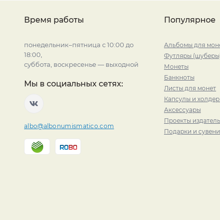
Время работы
Популярное
понедельник–пятница с 10:00 до
Альбомы для мон
18:00,
Футляры (шуберы
суббота, воскресенье — выходной
Монеты
Банкноты
Мы в социальных сетях:
Листы для монет
Капсулы и холде
Аксессуары
Проекты издатель
albo@albonumismatico.com
Подарки и сувен