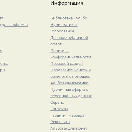
Информация
ет
Библиотека «Альбо
) для альбомов
Нумисматико»
Голосование
Договор публичной
оферты
ры
Политика
конфиденциальности
ства
Правовой раздел
иры
Продавайте монеты и
банкноты с помощью
Альбо Нумисматико.
Публичная оферта о
персональных данных
Сервис
Контакты
Гарантия и возврат
Реквизиты
Альбомы для монет