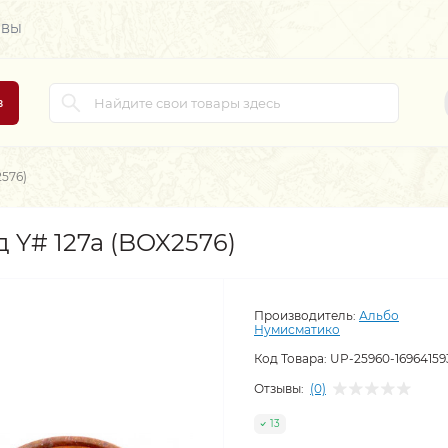
ЫВЫ
в
2576)
д Y# 127a (BOX2576)
Производитель:
Альбо
Нумисматико
Код Товара:
UP-25960-16964159
Отзывы:
(0)
13