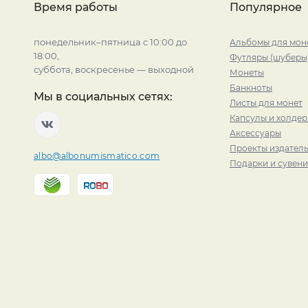
Время работы
Популярное
понедельник–пятница с 10:00 до
Альбомы для мон
18:00,
Футляры (шуберы
суббота, воскресенье — выходной
Монеты
Банкноты
Мы в социальных сетях:
Листы для монет
Капсулы и холде
Аксессуары
Проекты издатель
albo@albonumismatico.com
Подарки и сувен