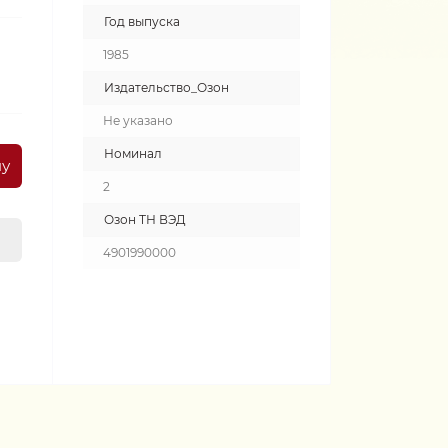
Год выпуска
1985
Издательство_Озон
Не указано
Номинал
ну
2
Озон ТН ВЭД
4901990000