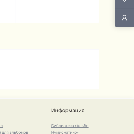
Информация
ет
Библиотека «Альбо
) для альбомов
Нумисматико»