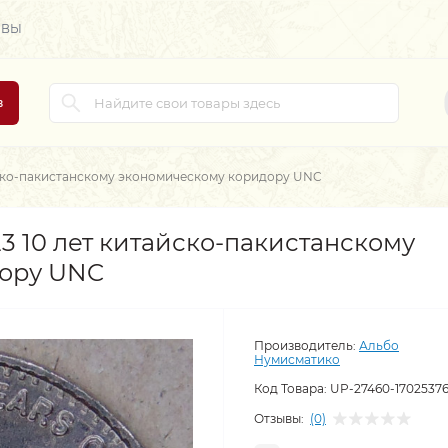
ЫВЫ
в
айско-пакистанскому экономическому коридору UNC
3 10 лет китайско-пакистанскому
ору UNC
Производитель:
Альбо
Нумисматико
Код Товара:
UP-27460-1702537
Отзывы:
(0)