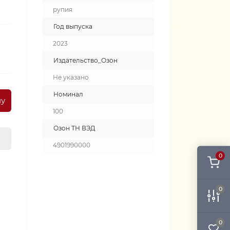
рупия
Год выпуска
2023
Издательство_Озон
Не указано
Номинал
ну
100
Озон ТН ВЭД
4901990000
0
0
0