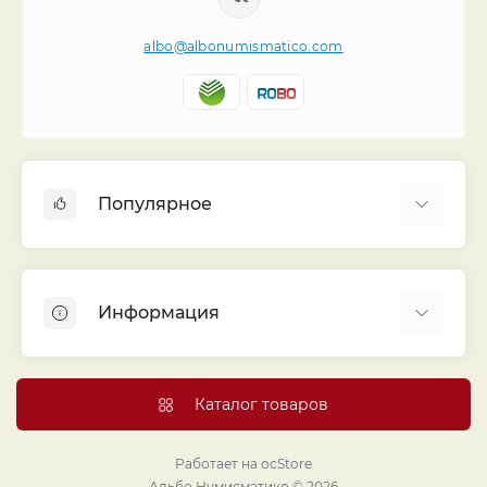
albo@albonumismatico.com
Популярное
Альбомы для монет
Футляры (шуберы) для альбомов
Информация
Монеты
Банкноты
Библиотека «Альбо Нумисматико»
Листы для монет
Голосование
Каталог товаров
Капсулы и холдеры
Договор публичной оферты
Аксессуары
Политика конфиденциальности
Работает на
ocStore
Проекты издательства
Альбо Нумисматико © 2026