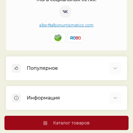
albo@albonumismatico.com
Популярное
Альбомы для монет
Футляры (шуберы) для альбомов
Информация
Монеты
Банкноты
Библиотека «Альбо Нумисматико»
Листы для монет
Голосование
Каталог товаров
Капсулы и холдеры
Договор публичной оферты