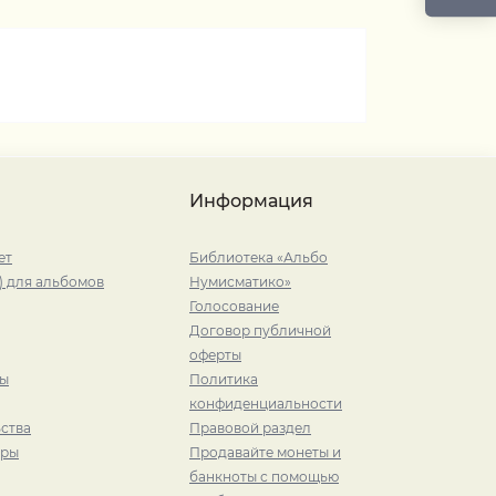
Информация
ет
Библиотека «Альбо
) для альбомов
Нумисматико»
Голосование
Договор публичной
оферты
ры
Политика
конфиденциальности
ства
Правовой раздел
иры
Продавайте монеты и
банкноты с помощью