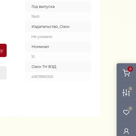
Год выпуска
1949
Издательство_Озон
Не указано
Номинал
ну
10
Озон ТН ВЭД
0
4901990000
0
0