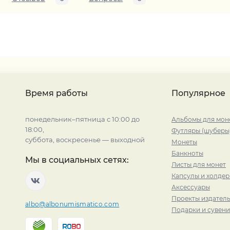
Время работы
Популярное
понедельник–пятница с 10:00 до
Альбомы для мон
18:00,
Футляры (шуберы
суббота, воскресенье — выходной
Монеты
Банкноты
Мы в социальных сетях:
Листы для монет
Капсулы и холде
Аксессуары
Проекты издатель
albo@albonumismatico.com
Подарки и сувен