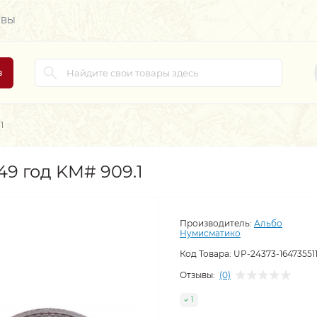
ЫВЫ
в
1
9 год KM# 909.1
Производитель:
Альбо
Нумисматико
Код Товара:
UP-24373-164735511
Отзывы:
(0)
1