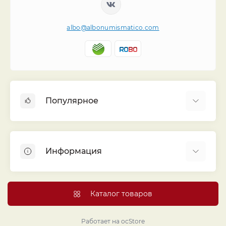
albo@albonumismatico.com
Популярное
Альбомы для монет
Футляры (шуберы) для альбомов
Информация
Монеты
Банкноты
Библиотека «Альбо Нумисматико»
Листы для монет
Голосование
Каталог товаров
Капсулы и холдеры
Договор публичной оферты
Аксессуары
Политика конфиденциальности
Работает на
ocStore