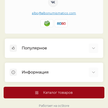
albo@albonumismatico.com
Популярное
Альбомы для монет
Футляры (шуберы) для альбомов
Информация
Монеты
Банкноты
Библиотека «Альбо Нумисматико»
Листы для монет
Голосование
Каталог товаров
Капсулы и холдеры
Договор публичной оферты
Аксессуары
Политика конфиденциальности
Работает на
ocStore